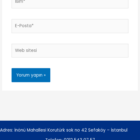
E-
Posta*
Web
sitesi
Adres: İnönü Mahallesi Korutürk sok no 42 Sefaköy – İstanbul