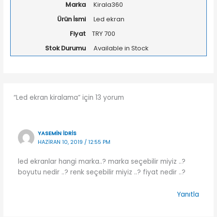
Marka
Kirala360
Ürün İsmi
Led ekran
Fiyat
TRY
700
Stok Durumu
Available in Stock
“Led ekran kiralama” için 13 yorum
YASEMIN IDRIS
HAZIRAN 10, 2019 / 12:55 PM
led ekranlar hangi marka..? marka seçebilir miyiz ..?
boyutu nedir ..? renk seçebilir miyiz ..? fiyat nedir ..?
Yanıtla