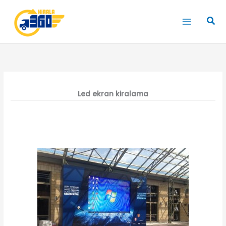
İçeriğe
atla
Ara
Led ekran kiralama