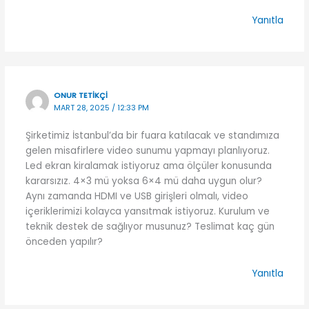
Yanıtla
ONUR TETIKÇI
MART 28, 2025 / 12:33 PM
Şirketimiz İstanbul’da bir fuara katılacak ve standımıza
gelen misafirlere video sunumu yapmayı planlıyoruz.
Led ekran kiralamak istiyoruz ama ölçüler konusunda
kararsızız. 4×3 mü yoksa 6×4 mü daha uygun olur?
Aynı zamanda HDMI ve USB girişleri olmalı, video
içeriklerimizi kolayca yansıtmak istiyoruz. Kurulum ve
teknik destek de sağlıyor musunuz? Teslimat kaç gün
önceden yapılır?
Yanıtla