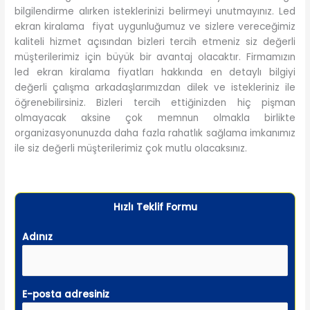
bilgilendirme alırken isteklerinizi belirmeyi unutmayınız. Led
ekran kiralama fiyat uygunluğumuz ve sizlere vereceğimiz
kaliteli hizmet açısından bizleri tercih etmeniz siz değerli
müşterilerimiz için büyük bir avantaj olacaktır. Firmamızın
led ekran kiralama fiyatları hakkında en detaylı bilgiyi
değerli çalışma arkadaşlarımızdan dilek ve istekleriniz ile
öğrenebilirsiniz. Bizleri tercih ettiğinizden hiç pişman
olmayacak aksine çok memnun olmakla birlikte
organizasyonunuzda daha fazla rahatlık sağlama imkanımız
ile siz değerli müşterilerimiz çok mutlu olacaksınız.
Hızlı Teklif Formu
Adınız
E-posta adresiniz