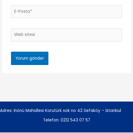
E-
Posta*
Web
sitesi
Adres: İnönü Mahallesi Korutürk sok no 42 Sefaköy – İstanbul
Telefon:
0212 543 07 57