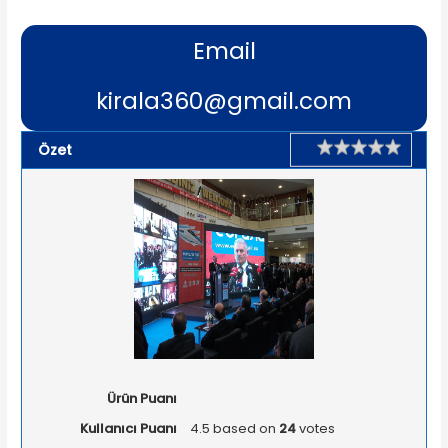
Email
kirala360@gmail.com
Rating
1 star
2 star
3 star
4 star
5 star
Özet
Ürün Puanı
Kullanıcı Puanı
4.5
based on
24
votes