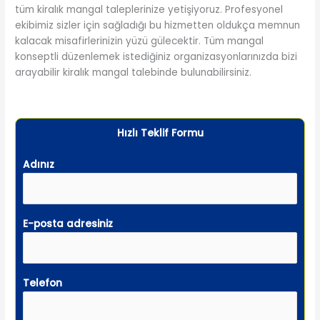
tüm kiralık mangal taleplerinize yetişiyoruz. Profesyonel
ekibimiz sizler için sağladığı bu hizmetten oldukça memnun
kalacak misafirlerinizin yüzü gülecektir. Tüm mangal
konseptli düzenlemek istediğiniz organizasyonlarınızda bizi
arayabilir kiralık mangal talebinde bulunabilirsiniz.
Hızlı Teklif Formu
Adınız
E-posta adresiniz
Telefon