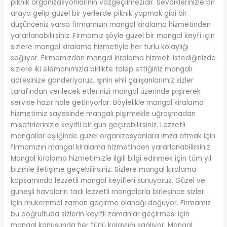
piknik organizasyonlarının vazgeçilmezidir. Sevdiklerinizle bir
araya gelip güzel bir yerlerde piknik yapmak gibi bir
düşünceniz varsa firmamızın mangal kiralama hizmetinden
yararlanabilirsiniz. Firmamız şöyle güzel bir mangal keyfi için
sizlere mangal kiralama hizmetiyle her türlü kolaylığı
sağlıyor. Firmamızdan mangal kiralama hizmeti istediğinizde
sizlere iki elemanımızla birlikte talep ettiğiniz mangalı
adresinize gönderiyoruz. İşinin ehli çalışanlarımız sizler
tarafından verilecek etlerinizi mangal üzerinde pişirerek
servise hazır hale getiriyorlar. Böylelikle mangal kiralama
hizmetimiz sayesinde mangalı pişirmekle uğraşmadan
misafirlerinizle keyifli bir gün geçirebilirsiniz. Lezzetli
mangallar eşliğinde güzel organizasyonlara imza atmak için
firmamızın mangal kiralama hizmetinden yararlanabilirsiniz.
Mangal kiralama hizmetimizle ilgili bilgi edinmek için tüm yıl
bizimle iletişime geçebilirsiniz. Sizlere mangal kiralama
kapsamında lezzetli mangal keyifleri sunuyoruz. Güzel ve
güneşli havaların tadı lezzetli mangalarla birleşince sizler
için mükemmel zaman geçirme olanağı doğuyor. Firmamız
bu doğrultuda sizlerin keyifli zamanlar geçirmesi için
mangal konusunda her türlü kolaylığı sağlıyor. Mangal