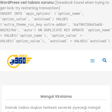
WordPress veri tabanı sorunu:
[Deadlock found when trying to
get lock; try restarting transaction]
INSERT INTO `wpyx_options` (`option_name`,
`option_value`, `autoload`) VALUES
('astra_theme_css_key-astra-addon', '6a79bf206d3a68-
88292760', 'auto') ON DUPLICATE KEY UPDATE `option_name`
= VALUES(`option_name`), `option_value` =
VALUES(`option_value`), `autoload` = VALUES(`autoload`)
İçeriğe
atla
Ara
Mangal Kiralama
Damak tadına düşkün herkesin severek yiyeceği mangal