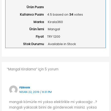
Ürün Puanı
Kullanıcı Puanı
4.5
based on
34
votes
Marka
Kirala360
Ürün İsmi
Mangal
Fiyat
TRY
1200
Stok Durumu
Available in Stock
“Mangal Kiralama” için 5 yorum
FERHAN
NISAN 22, 2019 / 8:31 PM
mangalı kömürle mi yoksa elektirikle mi yakacağız ..?
mangalı yakacak birini de gönderecek misiniz .yoksa