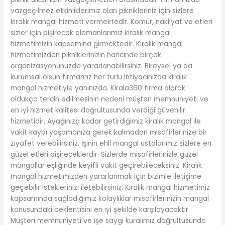
vazgeçilmez etkinliklerimiz olan piknikleriniz için sizlere
kiralık mangal hizmeti vermektedir. Kömür, nakliyat ve etleri
sizler için pişirecek elemanlarımız kiralık mangal
hizmetimizin kapsamına girmektedir. Kiralık mangal
hizmetimizden pikniklerinizin haricinde birçok
organizasyonunuzda yararlanabilirsiniz. Bireysel ya da
kurumsal olsun firmamız her türlü ihtiyacınızda kiralık
mangal hizmetiyle yanınızda. Kirala360 firma olarak
oldukça tercih edilmesinin nedeni müşteri memnuniyeti ve
en iyi hizmet kalitesi doğrultusunda verdiği güvenilir
hizmetidir. Ayağınıza kadar getirdiğimiz kiralık mangal ile
vakit kaybı yaşamanıza gerek kalmadan misafirlerinize bir
ziyafet verebilirsiniz. İşinin ehli mangal ustalarımız sizlere en
güzel etleri pişireceklerdir. Sizlerde misafirlerinizle güzel
mangallar eşliğinde keyifli vakit geçirebileceksiniz. Kiralık
mangal hizmetimizden yararlanmak için bizimle iletişime
geçebilir isteklerinizi iletebilirsiniz. Kiralık mangal hizmetimiz
kapsamında sağladığımız kolaylıklar misafirlerinizin mangal
konusundaki beklentisini en iyi şekilde karşılayacaktır.
Müşteri memnuniyeti ve işe saygı kuralımız doğrultusunda